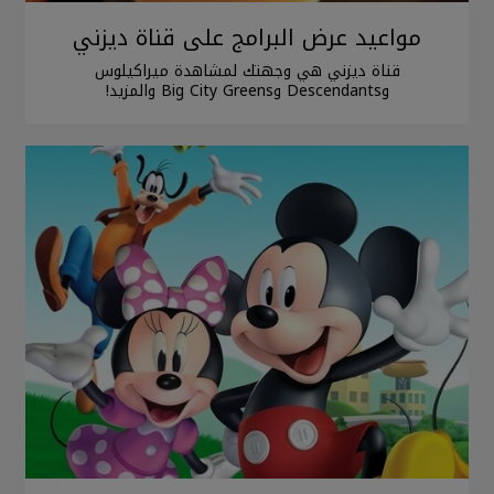
مواعيد عرض البرامج على قناة ديزني
قناة ديزني هي وجهتك لمشاهدة ميراكيلوس
وDescendants وBig City Greens والمزيد!