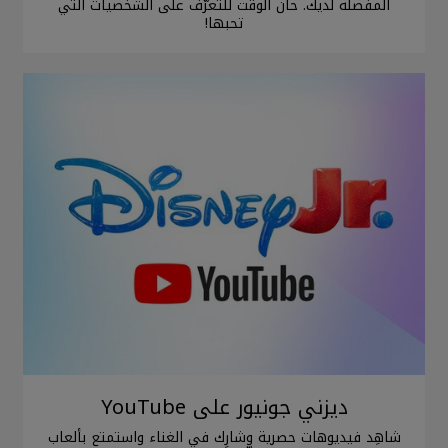
المفضّلة لديك. حان الوقت للتعرُّف على الشخصيات التي
تحبها!
ديزني جونيور على YouTube
شاهِد فيديوهات حصرية وشارِك في الغناء واستمتع بألعاب