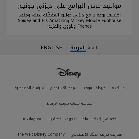
مواعيد عرض البرامج على ديزني جونيور
اكتشف روعة برامج ديزني جونيور المفضّلة لديك، ومنها
Mickey Mouse Funhouse وSpidey and His Amazing
Friends وبلووي والمزيد!
العربية
ENGLISH
اللغة:
|
مساعدة
خريطة الموقع
شروط الاستخدام
سياسة الخصوصية
سياسة ملفات تعريف الارتباط
تحكم في إعدادات ملفات التعريف الخاصة بك
معلومات عنا
معارضة تدريب الذكاء الاصطناعي
The Walt Disney Company